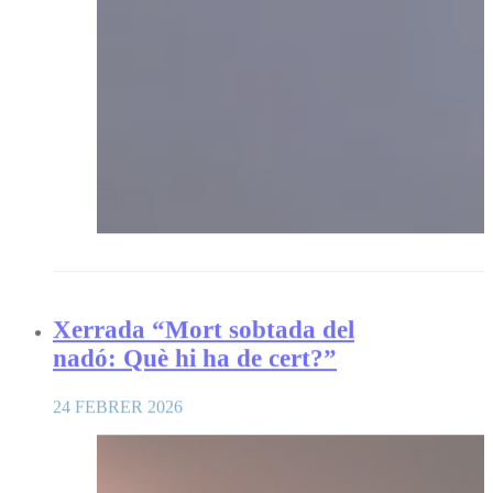
Xerrada “Mort sobtada del
nadó: Què hi ha de cert?”
24 FEBRER 2026